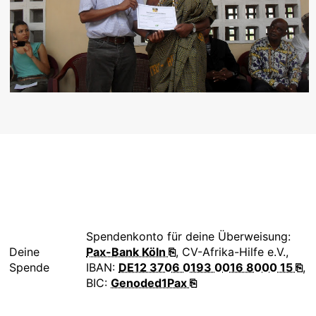
Spendenkonto für deine Überweisung:
Deine
Pax-Bank Köln ⎘
, CV-Afrika-Hilfe e.V.,
Spende
IBAN:
DE12 3706 0193 0016 8000 15 ⎘
,
BIC:
Genoded1Pax ⎘