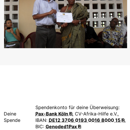
Spendenkonto für deine Überweisung:
Deine
Pax-Bank Köln ⎘
, CV-Afrika-Hilfe e.V.,
Spende
IBAN:
DE12 3706 0193 0016 8000 15 ⎘
,
BIC:
Genoded1Pax ⎘