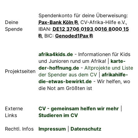
Spendenkonto für deine Überweisung:
Deine
Pax-Bank Köln ⎘
, CV-Afrika-Hilfe e.V.,
Spende
IBAN:
DE12 3706 0193 0016 8000 15
⎘
, BIC:
Genoded1Pax ⎘
afrika4kids.de
- Informationen für Kids
und Junioren rund um Afrika! |
karte-
der-hoffnung.de
-
Altprojekte und Liste
Projektseiten
der Spender aus dem CV
|
afrikahilfe-
die-etwas-bewirkt.de
- Wir helfen, wo
die Not am Größten ist
Externe
CV - gemeinsam helfen wir mehr
|
Links
Studieren im CV
Rechtl. Infos
Impressum
|
Datenschutz