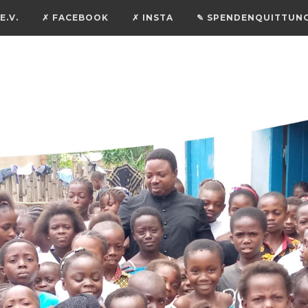
E.V.
✗ FACEBOOK
✗ INSTA
✎ SPENDENQUITTUN