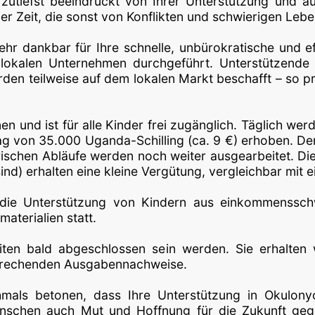
utiefst beeindruckt von Ihrer Unterstützung und äu
iner Zeit, die sonst von Konflikten und schwierigen Le
ehr dankbar für Ihre schnelle, unbürokratische und ef
lokalen Unternehmen durchgeführt. Unterstützende 
en teilweise auf dem lokalen Markt beschafft – so pro
n und ist für alle Kinder frei zugänglich. Täglich wer
rag von 35.000 Uganda-Schilling (ca. 9 €) erhoben. De
ischen Abläufe werden noch weiter ausgearbeitet. Die
nd) erhalten eine kleine Vergütung, vergleichbar mit 
 die Unterstützung von Kindern aus einkommenssch
materialien statt.
iten bald abgeschlossen sein werden. Sie erhalten 
sprechenden Ausgabennachweise.
mals betonen, dass Ihre Unterstützung in Okulony
nschen auch Mut und Hoffnung für die Zukunft geg