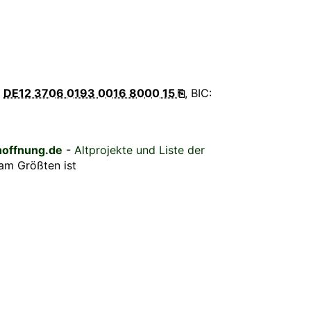
:
DE12 3706 0193 0016 8000 15 ⎘
, BIC:
hoffnung.de
-
Altprojekte und Liste der
 am Größten ist