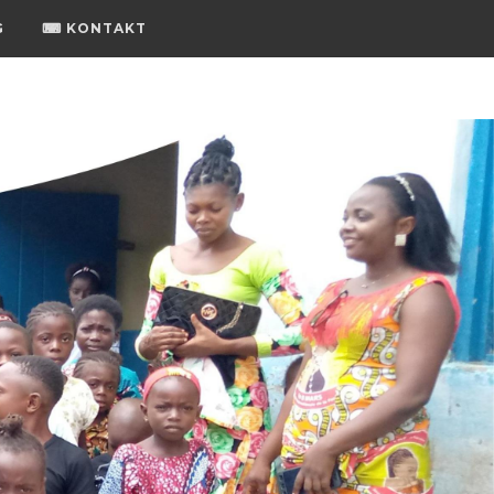
G
⌨ KONTAKT