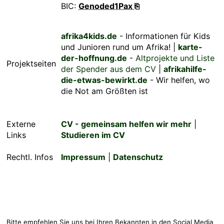
BIC:
Genoded1Pax ⎘
afrika4kids.de
- Informationen für Kids
und Junioren rund um Afrika! |
karte-
der-hoffnung.de
-
Altprojekte und Liste
Projektseiten
der Spender aus dem CV
|
afrikahilfe-
die-etwas-bewirkt.de
- Wir helfen, wo
die Not am Größten ist
Externe
CV - gemeinsam helfen wir mehr
|
Links
Studieren im CV
Rechtl. Infos
Impressum
|
Datenschutz
Bitte empfehlen Sie uns bei Ihren Bekannten in den Social Media