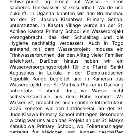
Schwerpunkt lag erneut auf Wasser – denn
sauberes Trinkwasser ist Gesundheit, Würde und
Zukunft. In Uganda konnten wir den Brunnenbau
an der St. Joseph Kisaabwa Primary School
unterstützen. In Kasota Village wurde an der St.
Achileo Kasota Primary School ein Wasserprojekt
vorangebracht, das den Schulalltag und die
Hygiene nachhaltig verbessert. Auch in Togo
entstand mit dem Wasserprojekt Imoussa ein
Trinkwasserbrunnen, der den Alltag vieler Familien
erleichtert. Darüber hinaus haben wir ein
Wasserversorgungsprojekt für die Pfarrei Sankt
Augustinus in Lukula in der Demokratischen
Republik Kongo begleitet und in Kamerun das
Wasserprojekt der St.-Mathias-Pfarrei in Dschang
unterstützt – überall dort, wo Wasser nicht
selbstverständlich aus dem Hahn kommt. Wo
Wasser ist, braucht es auch sanitäre Infrastruktur.
2025 konnten wir den Latrinen-Bau an der St.
Jude Kisawo Primary School mittragen. Besonders
wichtig war uns auch das Projekt an der St. Mary’s
Kabukolwa Primary School, wo Toilettenanlagen
getrennt für Mädchen und Jungen geschaffen